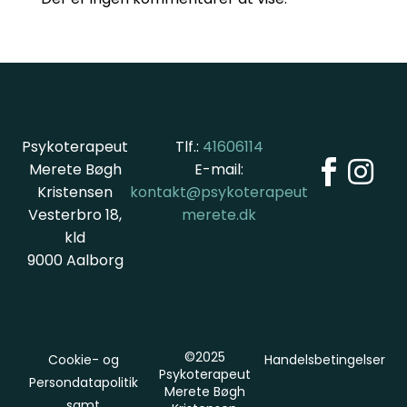
Psykoterapeut
Tlf.:
41606114


Merete Bøgh
E-mail:
Kristensen
kontakt@psykoterapeut
Vesterbro 18,
merete.dk
kld
9000 Aalborg
©2025
Cookie- og
Handelsbetingelser
Psykoterapeut
Persondatapolitik
Merete Bøgh
samt