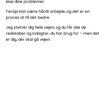
løse dine problemer.
Terapi kan være hårdt arbejde, og det er en
proces at få det bedre.
Jeg støtter dig hele vejen, og du får alle de
redskaber og indsigter, du har brug for – men det
er dig, der skal gå vejen.
Når man går i terapi, så foregår det vigtige og
største arbejde
imellem
sessionerne – ikke
til
sessionerne.
Er det nu, at du vil dine udfordringer til
livs?
Er du klar til at få det bedre?
Vil du opnå en stærkere følelse af indre frihed til at
være sig selv?